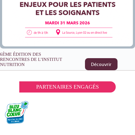
6ÈME ÉDITION DES
RENCONTRES DE L’INSTITUT
Découvrir
NUTRITION
:
6ème
édition
des
PARTENAIRES ENGAGÉS
rencontres
de l’Institut
Nutrition