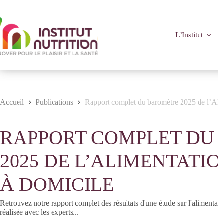
Passer
au
contenu
L’Institut
Accueil
Publications
Rapport complet du baromètre 2025 de l’Al
RAPPORT COMPLET D
2025 DE L’ALIMENTATI
À DOMICILE
Retrouvez notre rapport complet des résultats d'une étude sur l'alimen
réalisée avec les experts...