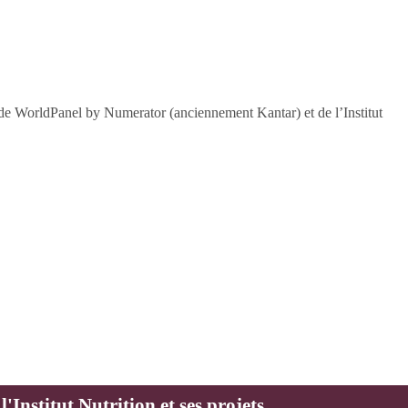
s de WorldPanel by Numerator (anciennement Kantar) et de l’Institut
'Institut Nutrition et ses projets,