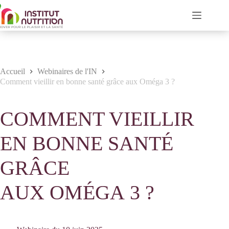
Passer
au
contenu
Accueil
Webinaires de l'IN
Comment vieillir en bonne santé grâce aux Oméga 3 ?
COMMENT VIEILLIR
EN BONNE SANTÉ
GRÂCE
AUX OMÉGA 3 ?